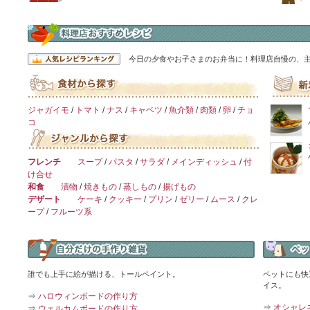
今日の夕食やお子さまのお弁当に！料理店自慢の、
ジャガイモ
/
トマト
/
ナス
/
キャベツ
/
魚介類
/
肉類
/
卵
/
チョ
コ
フレンチ
スープ
/
パスタ
/
サラダ
/
メインディッシュ
/
付
け合せ
和食
漬物
/
焼きもの
/
蒸しもの
/
揚げもの
デザート
ケーキ
/
クッキー
/
プリン
/
ゼリー
/
ムース
/
クレ
ープ
/
フルーツ系
誰でも上手に絵が描ける、トールペイント。
ペットにも快
イス。
⇒
ハロウィンボードの作り方
⇒
オシャレ
⇒
ウェルカムボードの作り方