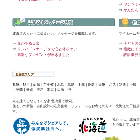
⇒
ワンちゃ
⇒
かんたん
北海道の人たちに伝えたい、メッセージを掲載します。
マイホームを
⇒
花がある日常
⇒
子どもの
⇒
リンパドレナージュで心と体をケア
⇒
素敵にイ
⇒
素敵なプレゼントが届きました
⇒
設計事務
札幌
｜
旭川
｜函館｜
苫小牧
｜北見｜恵庭｜千歳｜
網走
｜
美幌
｜
北見
｜釧路｜小樽｜
｜室蘭｜登別｜
伊達
｜
帯広
｜日高 他
家を建てるならイイな家 北海道で検索。
住まいの新築・自由設計の注文住宅・リフォームをお考えの方々、北海道の工務店
す。
私たちは、北海道
を応援しています