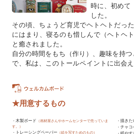
時に、初めて
した。
その頃、ちょうど育児でヘトヘトだった
にはまり、寝るのも惜しんで（ヘトヘト
と癒されました。
自分の時間をもち（作り）、趣味を持つ
で、私は、このトールペイントに出会
★用意するもの
木製ボード
描きた
・
（画材屋さんやホームセンターで売っていま
・
す。）
チャコ
・
トレーシングペーパー
・
（絵を写すためのもの）
紙やす
・