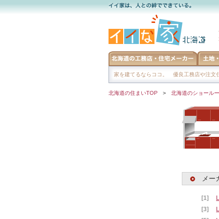
家を建てるならココ。 優良工務店や注文住
北海道の住まいTOP
>
北海道のショール
メー
[1]
[3]