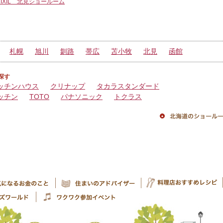
LIXIL 北見ショールーム
札幌
旭川
釧路
帯広
苫小牧
北見
函館
探す
ッチンハウス
クリナップ
タカラスタンダード
ッチン
TOTO
パナソニック
トクラス