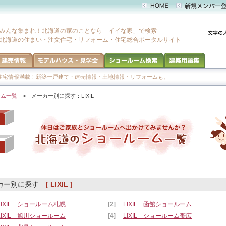
みんな集まれ！北海道の家のことなら「イイな家」で検索
北海道の住まい・注文住宅・リフォーム・住宅総合ポータルサイト
宅情報満載！新築一戸建て・建売情報・土地情報・リフォームも。
ーム一覧
> メーカー別に探す：LIXIL
カー別に探す
[ LIXIL ]
LIXIL ショールーム札幌
[2]
LIXIL 函館ショールーム
LIXIL 旭川ショールーム
[4]
LIXIL ショールーム帯広