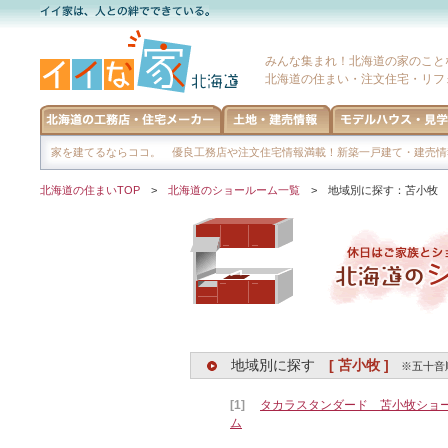
みんな集まれ！北海道の家のこと
北海道の住まい・注文住宅・リフ
家を建てるならココ。 優良工務店や注文住宅情報満載！新築一戸建て・建売情
北海道の住まいTOP
>
北海道のショールーム一覧
> 地域別に探す：苫小牧
地域別に探す
[ 苫小牧 ]
※五十音
[1]
タカラスタンダード 苫小牧ショ
ム