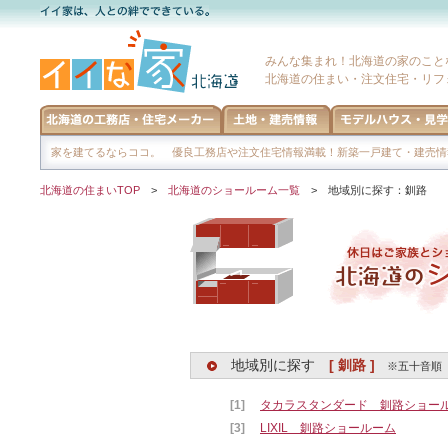
みんな集まれ！北海道の家のこと
北海道の住まい・注文住宅・リフ
家を建てるならココ。 優良工務店や注文住宅情報満載！新築一戸建て・建売情
北海道の住まいTOP
>
北海道のショールーム一覧
> 地域別に探す：釧路
地域別に探す
[ 釧路 ]
※五十音順
[1]
タカラスタンダード 釧路ショー
[3]
LIXIL 釧路ショールーム