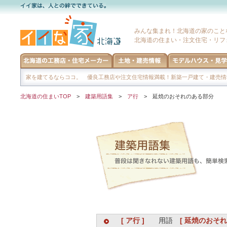
みんな集まれ！北海道の家のこと
北海道の住まい・注文住宅・リフ
家を建てるならココ。 優良工務店や注文住宅情報満載！新築一戸建て・建売情
北海道の住まいTOP
>
建築用語集
>
ア行
> 延焼のおそれのある部分
[ ア行 ]
用語
[ 延焼のおそれ