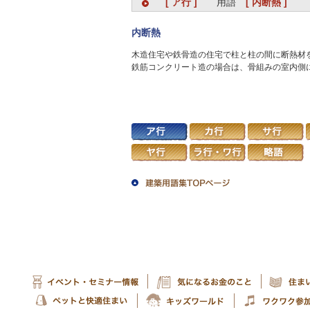
[ ア行 ]
用語
[ 内断熱 ]
内断熱
木造住宅や鉄骨造の住宅で柱と柱の間に断熱材
鉄筋コンクリート造の場合は、骨組みの室内側