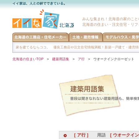
みんな集まれ！北海道の家のこと
北海道の住まい・注文住宅・リフ
家を建てるならココ。 優良工務店や注文住宅情報満載！新築一戸建て・建売情
北海道の住まいTOP
>
建築用語集
>
ア行
> ウオークインクローゼット
[ ア行 ]
用語
[ ウオークイン