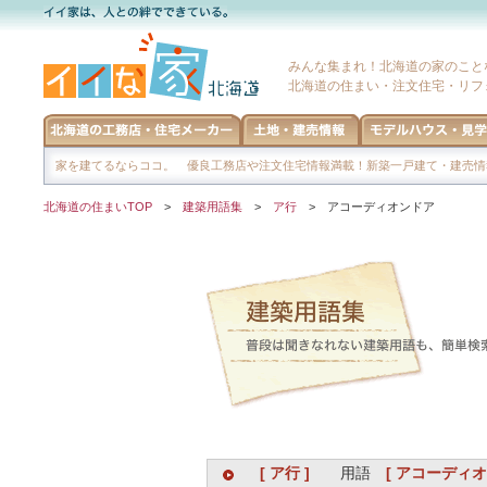
みんな集まれ！北海道の家のこと
北海道の住まい・注文住宅・リフ
家を建てるならココ。 優良工務店や注文住宅情報満載！新築一戸建て・建売情
北海道の住まいTOP
>
建築用語集
>
ア行
> アコーディオンドア
[ ア行 ]
用語
[ アコーディオ