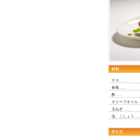
チカ……
春菊……
酢……
オリーブオイル
玉ねぎ……
塩、こしょう…