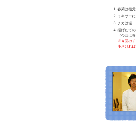
春菊は根元
ミキサーに
チカは塩、
揚げたての
（今回は春
※今回のチ
小さければ